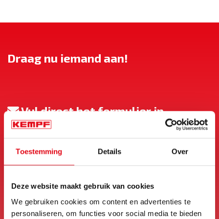
Draag nu iemand aan!
Vul direct het formulier in
Jouw naam
Toestemming
Details
Over
Jouw e-mailadres
Deze website maakt gebruik van cookies
We gebruiken cookies om content en advertenties te
Naam van de aangedragen persoon
personaliseren, om functies voor social media te bieden