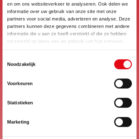
en om ons websiteverkeer te analyseren. Ook delen we
informatie over uw gebruik van onze site met onze
Telefoonnummer aangedragen persoon
partners voor social media, adverteren en analyse. Deze
partners kunnen deze gegevens combineren met andere
informatie die u aan ze heeft verstrekt of die ze hebben
verzameld op basis van uw gebruik van hun services.
Leg kort uit waarom deze persoon bij KEMPF BV past!
Toestemmingsselectie
Noodzakelijk
Voorkeuren
Ik heb toestemming om deze gegevens te delen
Statistieken
Ja, ik heb toestemming van de aangedragen persoon om
Marketing
deze gegevens te delen.