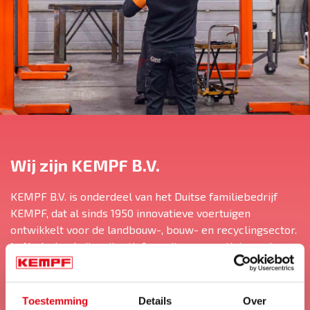
Wij zijn KEMPF B.V.
KEMPF B.V. is onderdeel van het Duitse familiebedrijf
KEMPF, dat al sinds 1950 innovatieve voertuigen
ontwikkelt voor de landbouw-, bouw- en recyclingsector.
In Nederland zijn wij actief vanuit onze vestigingen in
Dongen en Oss, waar we dagelijks aan
maatwerkoplossingen voor klanten in binnen- en
buitenland. Van ontwerp tot aflevering: we zorgen dat
Toestemming
Details
Over