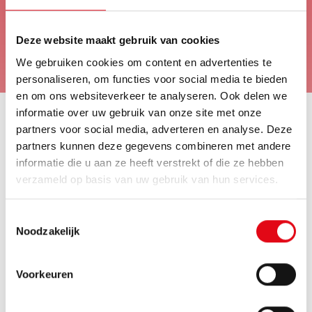
elk voertuig past bij de praktijk van de klant.
Deze website maakt gebruik van cookies
Bekijk vacatures
We gebruiken cookies om content en advertenties te
personaliseren, om functies voor social media te bieden
en om ons websiteverkeer te analyseren. Ook delen we
informatie over uw gebruik van onze site met onze
partners voor social media, adverteren en analyse. Deze
Stuur een open sollicitatie!
partners kunnen deze gegevens combineren met andere
informatie die u aan ze heeft verstrekt of die ze hebben
Voel je vrij om te solliciteren, ook als jouw gewenste
verzameld op basis van uw gebruik van hun services.
vacature er niet bijstaat of wanneer je twijfelt. We gaan
graag het gesprek met je aan!
Toestemmingsselectie
Noodzakelijk
Solliciteer nu!
Voorkeuren
Voor- en achternaam